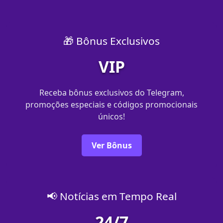
🎁 Bônus Exclusivos
VIP
Receba bônus exclusivos do Telegram,
promoções especiais e códigos promocionais
únicos!
Ver Bônus
📢 Notícias em Tempo Real
24/7