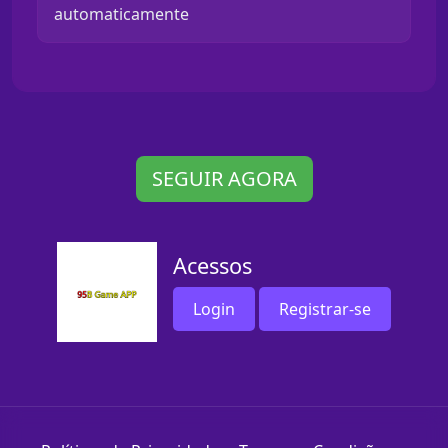
automaticamente
SEGUIR AGORA
Acessos
Login
Registrar-se