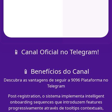
📱 Canal Oficial no Telegram!
📱 Benefícios do Canal
Descubra as vantagens de seguir a 9096 Plataforma no
Telegram
Post-registration, o sistema implementa intelligent
onboarding sequences que introduzem features
progressivamente através de tooltips contextuais,