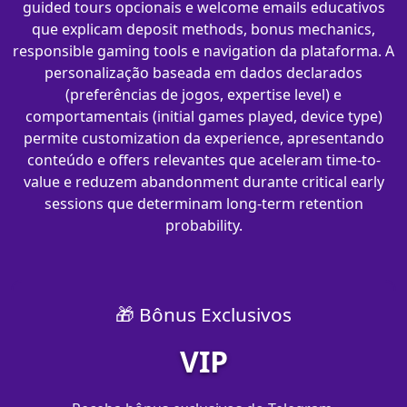
guided tours opcionais e welcome emails educativos
que explicam deposit methods, bonus mechanics,
responsible gaming tools e navigation da plataforma. A
personalização baseada em dados declarados
(preferências de jogos, expertise level) e
comportamentais (initial games played, device type)
permite customization da experience, apresentando
conteúdo e offers relevantes que aceleram time-to-
value e reduzem abandonment durante critical early
sessions que determinam long-term retention
probability.
🎁 Bônus Exclusivos
VIP