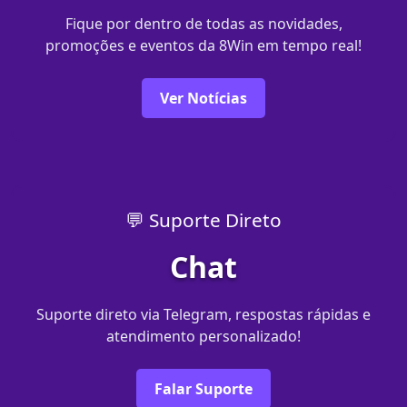
Fique por dentro de todas as novidades,
promoções e eventos da 8Win em tempo real!
Ver Notícias
💬 Suporte Direto
Chat
Suporte direto via Telegram, respostas rápidas e
atendimento personalizado!
Falar Suporte