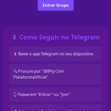
Entrar Grupo
📱 Como Seguir no Telegram
📱 Baixe o app Telegram no seu dispositivo
🔍 Procure por "@8Pg Com
PlataformaOficial"
👆 Toque em "Entrar" ou "Join"