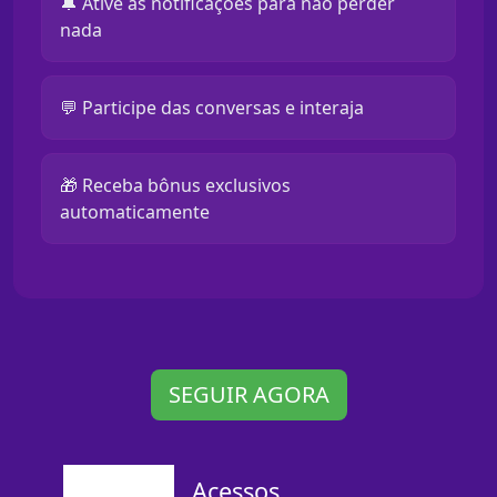
🔔 Ative as notificações para não perder
nada
💬 Participe das conversas e interaja
🎁 Receba bônus exclusivos
automaticamente
SEGUIR AGORA
Acessos