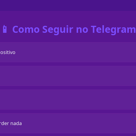
📱 Como Seguir no Telegram
ositivo
erder nada