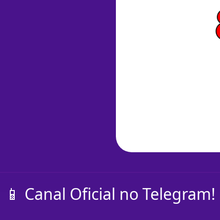
📱 Canal Oficial no Telegram!