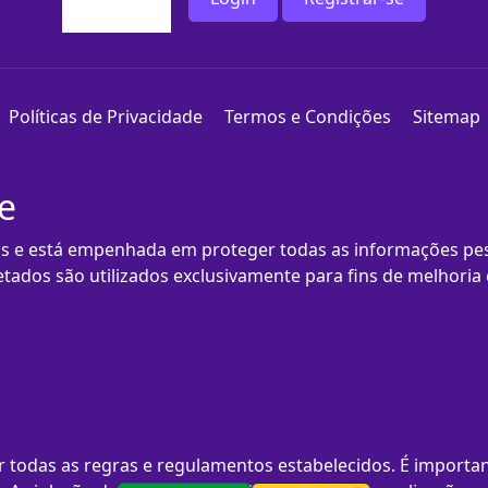
Políticas de Privacidade
Termos e Condições
Sitemap
de
ios e está empenhada em proteger todas as informações pe
tados são utilizados exclusivamente para fins de melhoria
todas as regras e regulamentos estabelecidos. É importan