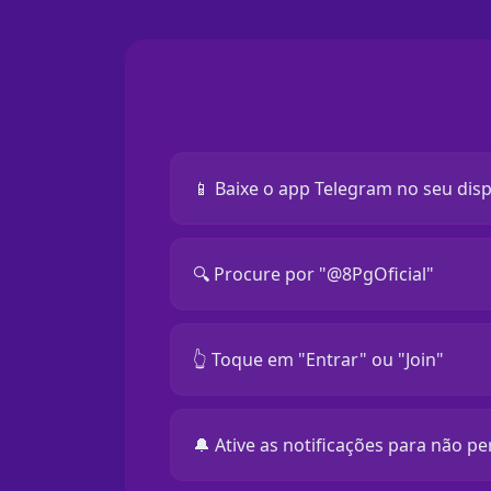
📱 Baixe o app Telegram no seu disp
🔍 Procure por "@8PgOficial"
👆 Toque em "Entrar" ou "Join"
🔔 Ative as notificações para não p