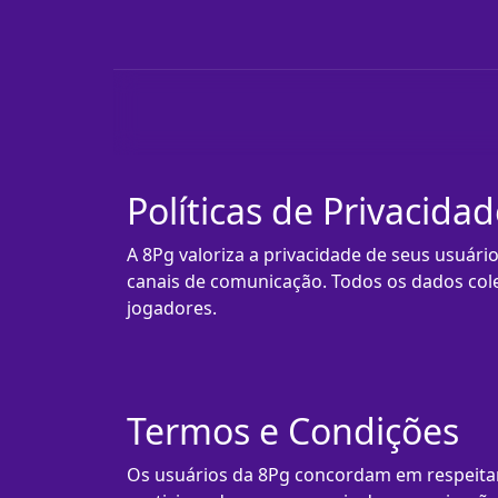
Políticas de Privacida
A 8Pg valoriza a privacidade de seus usuár
canais de comunicação. Todos os dados cole
jogadores.
Termos e Condições
Os usuários da 8Pg concordam em respeitar 