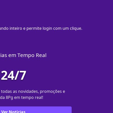
undo inteiro e permite login com um clique.
cias em Tempo Real
24/7
e todas as novidades, promoções e
 da 8Pg em tempo real!
Ver Notícias