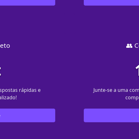
reto
👥 
t
espostas rápidas e
Junte-se a uma com
lizado!
compa
e