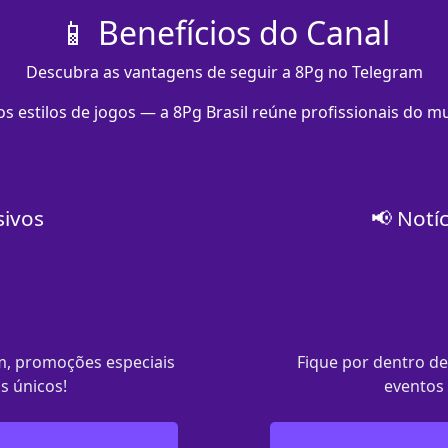
📱 Benefícios do Canal
Descubra as vantagens de seguir a 8Pg no Telegram
s estilos de jogos — a 8Pg Brasil reúne profissionais do m
sivos
📢 Notí
m, promoções especiais
Fique por dentro d
s únicos!
eventos