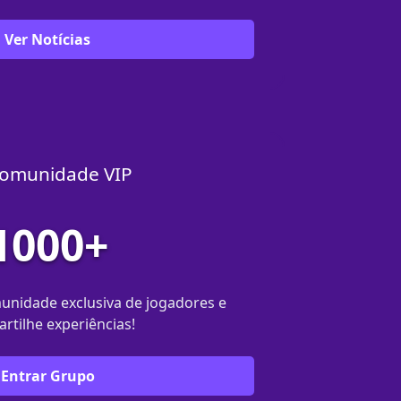
Ver Notícias
Comunidade VIP
1000+
unidade exclusiva de jogadores e
rtilhe experiências!
Entrar Grupo