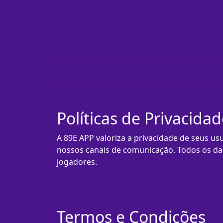
Políticas de Privacida
A 89E APP valoriza a privacidade de seus u
nossos canais de comunicação. Todos os dad
jogadores.
Termos e Condições