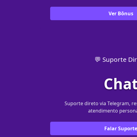
Ver Bônus
💬 Suporte Di
Cha
Suporte direto via Telegram, r
atendimento persona
Falar Suport