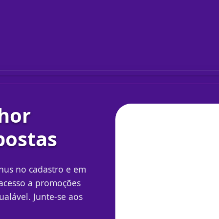
lhor
postas
nus no cadastro e em
 acesso a promoções
ualável. Junte-se aos