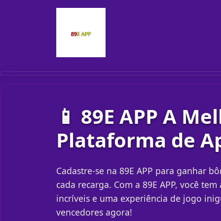
📱 89E APP A Me
Plataforma de A
Cadastre-se na 89E APP para ganhar bô
cada recarga. Com a 89E APP, você tem
incríveis e uma experiência de jogo inig
vencedores agora!