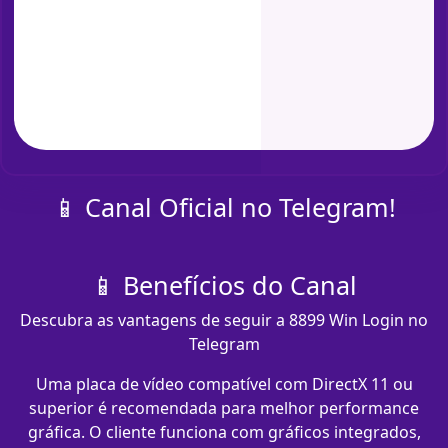
📱 Canal Oficial no Telegram!
📱 Benefícios do Canal
Descubra as vantagens de seguir a 8899 Win Login no
Telegram
Uma placa de vídeo compatível com DirectX 11 ou
superior é recomendada para melhor performance
gráfica. O cliente funciona com gráficos integrados,