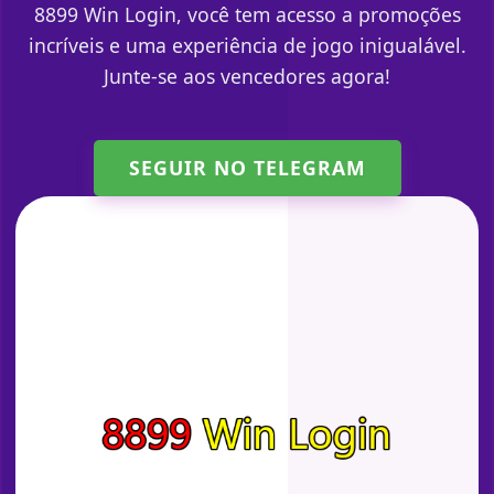
8899 Win Login, você tem acesso a promoções
incríveis e uma experiência de jogo inigualável.
Junte-se aos vencedores agora!
SEGUIR NO TELEGRAM