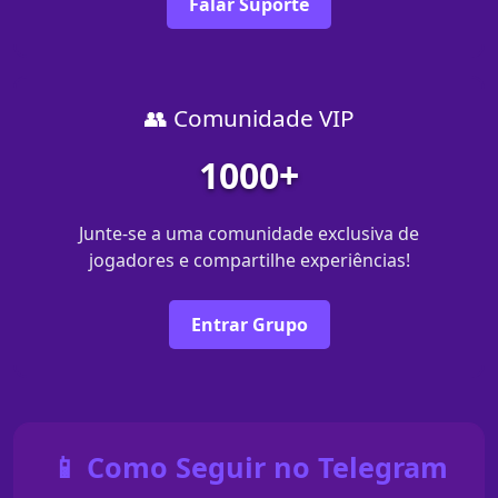
Falar Suporte
👥 Comunidade VIP
1000+
Junte-se a uma comunidade exclusiva de
jogadores e compartilhe experiências!
Entrar Grupo
📱 Como Seguir no Telegram