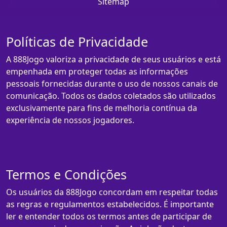
Sitemap
Políticas de Privacidade
A 888Jogo valoriza a privacidade de seus usuários e está
empenhada em proteger todas as informações
pessoais fornecidas durante o uso de nossos canais de
comunicação. Todos os dados coletados são utilizados
exclusivamente para fins de melhoria contínua da
experiência de nossos jogadores.
Termos e Condições
Os usuários da 888Jogo concordam em respeitar todas
as regras e regulamentos estabelecidos. É importante
ler e entender todos os termos antes de participar de