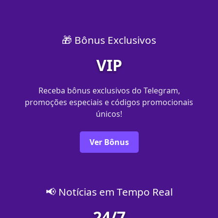
🎁 Bônus Exclusivos
VIP
Receba bônus exclusivos do Telegram,
promoções especiais e códigos promocionais
únicos!
Ver Bônus
📢 Notícias em Tempo Real
24/7