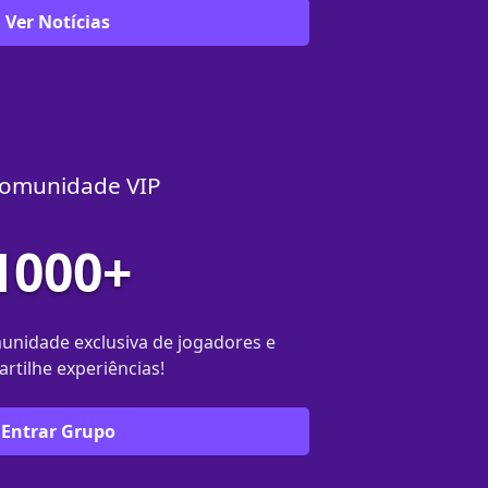
Ver Notícias
Comunidade VIP
1000+
unidade exclusiva de jogadores e
rtilhe experiências!
Entrar Grupo