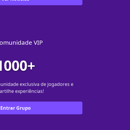
Comunidade VIP
1000+
unidade exclusiva de jogadores e
rtilhe experiências!
Entrar Grupo