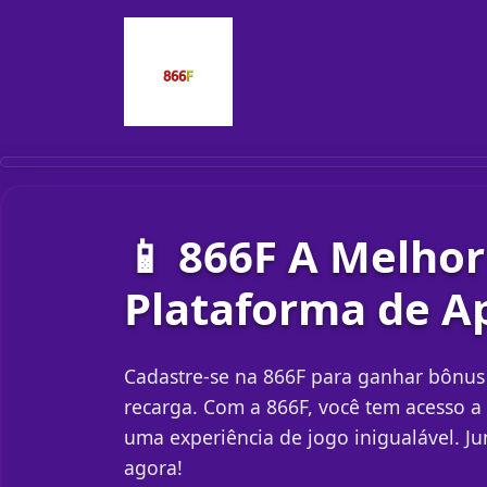
📱 866F A Melhor
Plataforma de A
Cadastre-se na 866F para ganhar bônus
recarga. Com a 866F, você tem acesso a
uma experiência de jogo inigualável. J
agora!