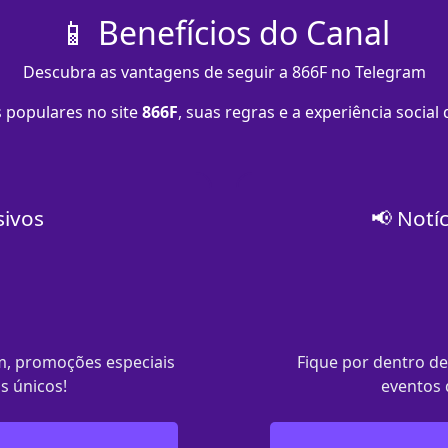
📱 Benefícios do Canal
Descubra as vantagens de seguir a 866F no Telegram
 populares no site
866F
, suas regras e a experiência socia
sivos
📢 Notí
m, promoções especiais
Fique por dentro d
s únicos!
eventos 