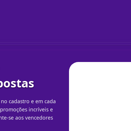
postas
 no cadastro e em cada
 promoções incríveis e
unte-se aos vencedores