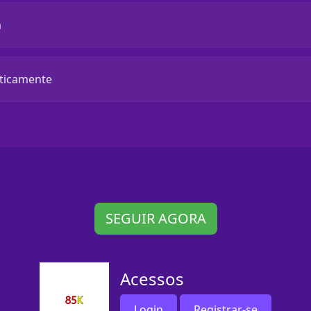
a
aticamente
SEGUIR AGORA
Acessos
Login
Registrar-se