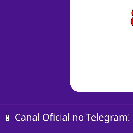
📱 Canal Oficial no Telegram!