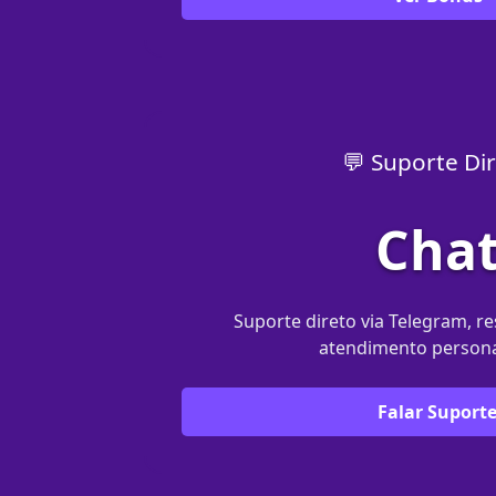
💬 Suporte Di
Cha
Suporte direto via Telegram, r
atendimento persona
Falar Suport