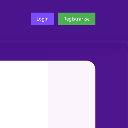
Login
Registrar-se