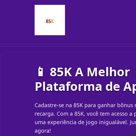
📱 85K A Melhor
Plataforma de A
Cadastre-se na 85K para ganhar bônus 
recarga. Com a 85K, você tem acesso a 
uma experiência de jogo inigualável. J
agora!