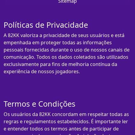
Sitemap
Políticas de Privacidade
A 82KK valoriza a privacidade de seus usuários e está
empenhada em proteger todas as informações
pessoais fornecidas durante o uso de nossos canais de
comunicação. Todos os dados coletados são utilizados
exclusivamente para fins de melhoria contínua da
experiência de nossos jogadores.
Termos e Condições
Os usuários da 82KK concordam em respeitar todas as
regras e regulamentos estabelecidos. É importante ler
e entender todos os termos antes de participar de