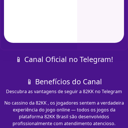
📱 Canal Oficial no Telegram!
📱 Benefícios do Canal
Descubra as vantagens de seguir a 82KK no Telegram
No cassino da 82KK , os jogadores sentem a verdadeira
experiência do jogo online — todos os jogos da
plataforma 82KK Brasil são desenvolvidos
profissionalmente com atendimento atencioso.