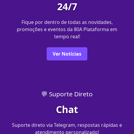
24/7
Fique por dentro de todas as novidades,
promoções e eventos da 80A Plataforma em
tempo real!
Ver Notícias
💬 Suporte Direto
Chat
Suporte direto via Telegram, respostas rápidas e
atendimento personalizado!