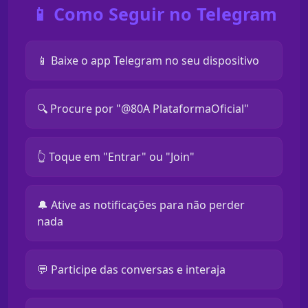
📱 Como Seguir no Telegram
📱 Baixe o app Telegram no seu dispositivo
🔍 Procure por "@80A PlataformaOficial"
👆 Toque em "Entrar" ou "Join"
🔔 Ative as notificações para não perder
nada
💬 Participe das conversas e interaja