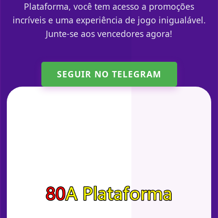
Plataforma, você tem acesso a promoções
incríveis e uma experiência de jogo inigualável.
Junte-se aos vencedores agora!
SEGUIR NO TELEGRAM