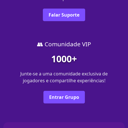
Falar Suporte
👥 Comunidade VIP
1000+
Junte-se a uma comunidade exclusiva de
jogadores e compartilhe experiências!
Entrar Grupo