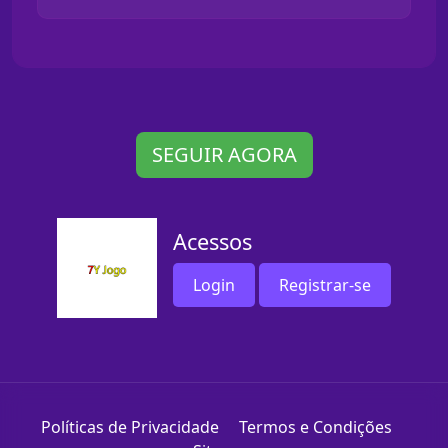
SEGUIR AGORA
Acessos
Login
Registrar-se
Políticas de Privacidade
Termos e Condições