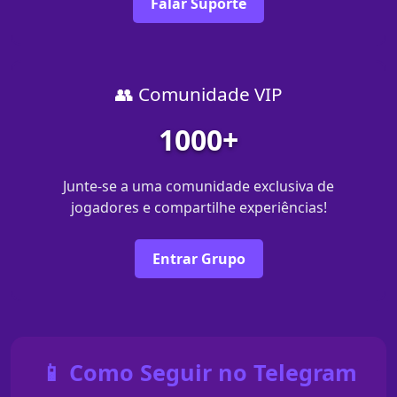
Falar Suporte
👥 Comunidade VIP
1000+
Junte-se a uma comunidade exclusiva de
jogadores e compartilhe experiências!
Entrar Grupo
📱 Como Seguir no Telegram