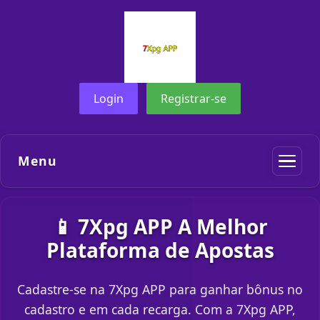
Login
Registrar-se
Menu
📱 7Xpg APP A Melhor
Plataforma de Apostas
Cadastre-se na 7Xpg APP para ganhar bônus no
cadastro e em cada recarga. Com a 7Xpg APP,