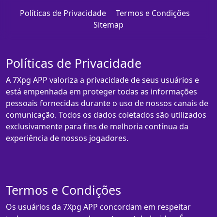
Políticas de Privacidade
Termos e Condições
Sitemap
Políticas de Privacidade
A 7Xpg APP valoriza a privacidade de seus usuários e
está empenhada em proteger todas as informações
pessoais fornecidas durante o uso de nossos canais de
comunicação. Todos os dados coletados são utilizados
exclusivamente para fins de melhoria contínua da
experiência de nossos jogadores.
Termos e Condições
Os usuários da 7Xpg APP concordam em respeitar