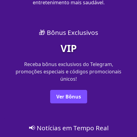
entretenimento mais saudável.
🎁 Bônus Exclusivos
VIP
Receba bônus exclusivos do Telegram,
promoções especiais e códigos promocionais
únicos!
Ver Bônus
📢 Notícias em Tempo Real