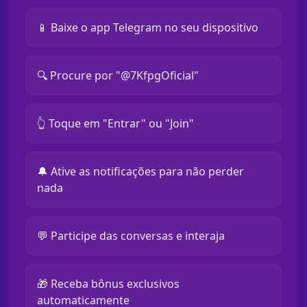
📱 Baixe o app Telegram no seu dispositivo
🔍 Procure por "@7KfpgOficial"
👆 Toque em "Entrar" ou "Join"
🔔 Ative as notificações para não perder
nada
💬 Participe das conversas e interaja
🎁 Receba bônus exclusivos
automaticamente