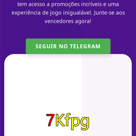
tem acesso a promoções incríveis e uma
experiência de jogo inigualável. Junte-se aos
vencedores agora!
SEGUIR NO TELEGRAM