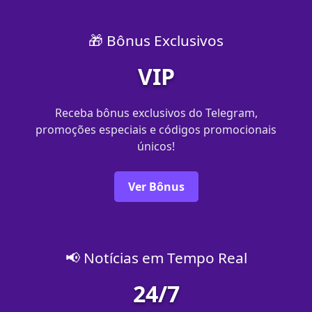
🎁 Bônus Exclusivos
VIP
Receba bônus exclusivos do Telegram,
promoções especiais e códigos promocionais
únicos!
Ver Bônus
📢 Notícias em Tempo Real
24/7