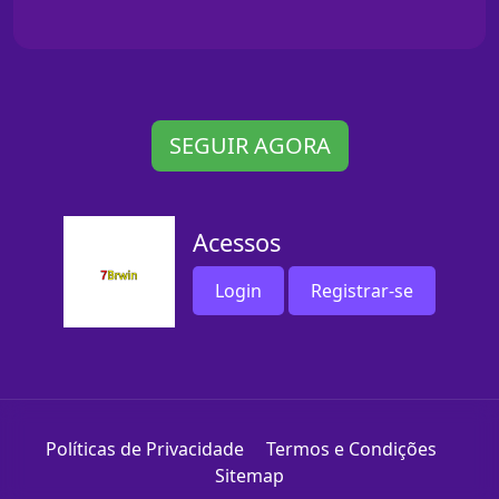
SEGUIR AGORA
Acessos
Login
Registrar-se
Políticas de Privacidade
Termos e Condições
Sitemap