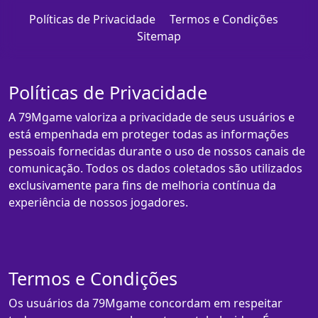
Políticas de Privacidade
Termos e Condições
Sitemap
Políticas de Privacidade
A 79Mgame valoriza a privacidade de seus usuários e
está empenhada em proteger todas as informações
pessoais fornecidas durante o uso de nossos canais de
comunicação. Todos os dados coletados são utilizados
exclusivamente para fins de melhoria contínua da
experiência de nossos jogadores.
Termos e Condições
Os usuários da 79Mgame concordam em respeitar