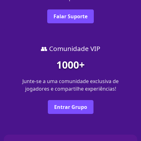
Falar Suporte
👥 Comunidade VIP
1000+
Junte-se a uma comunidade exclusiva de
jogadores e compartilhe experiências!
Entrar Grupo