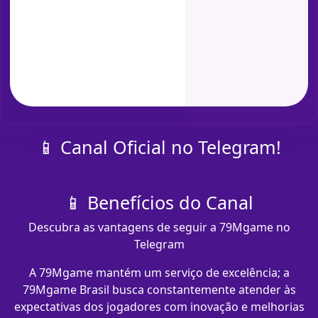
📱 Canal Oficial no Telegram!
📱 Benefícios do Canal
Descubra as vantagens de seguir a 79Mgame no
Telegram
A 79Mgame mantém um serviço de excelência; a
79Mgame Brasil busca constantemente atender às
expectativas dos jogadores com inovação e melhorias