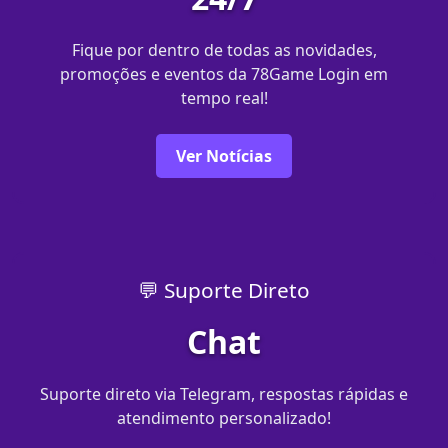
Fique por dentro de todas as novidades,
promoções e eventos da 78Game Login em
tempo real!
Ver Notícias
💬 Suporte Direto
Chat
Suporte direto via Telegram, respostas rápidas e
atendimento personalizado!