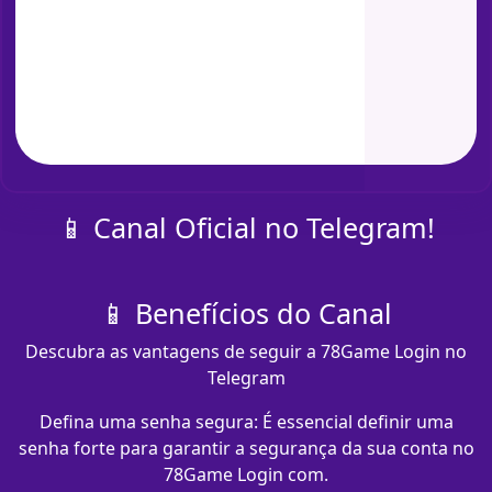
📱 Canal Oficial no Telegram!
📱 Benefícios do Canal
Descubra as vantagens de seguir a 78Game Login no
Telegram
Defina uma senha segura: É essencial definir uma
senha forte para garantir a segurança da sua conta no
78Game Login com​.