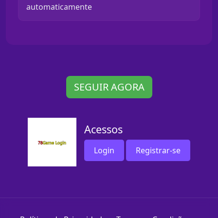
automaticamente
SEGUIR AGORA
Acessos
Login
Registrar-se