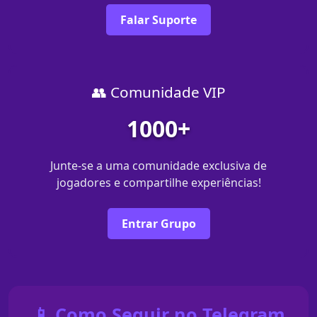
Falar Suporte
👥 Comunidade VIP
1000+
Junte-se a uma comunidade exclusiva de
jogadores e compartilhe experiências!
Entrar Grupo
📱 Como Seguir no Telegram