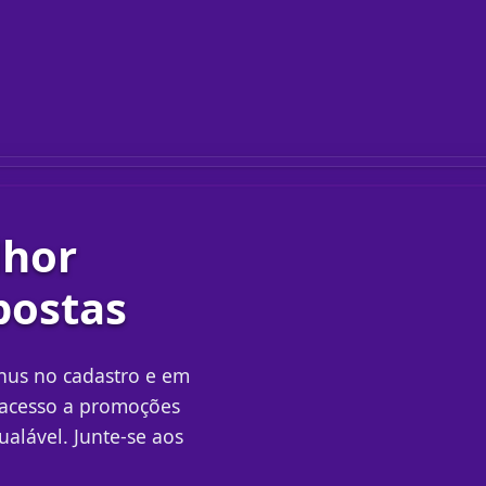
lhor
postas
nus no cadastro e em
 acesso a promoções
ualável. Junte-se aos