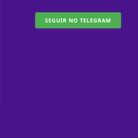
SEGUIR NO TELEGRAM