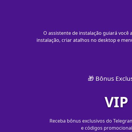
O assistente de instalação guiará você
instalação, criar atalhos no desktop e men
🎁 Bônus Exclu
VIP
Receba bônus exclusivos do Telegra
e códigos promocionai