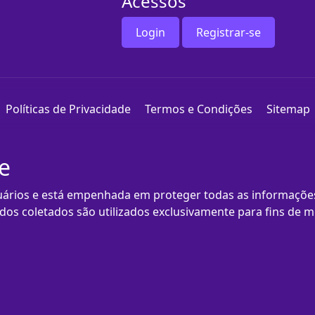
Acessos
Login
Registrar-se
Políticas de Privacidade
Termos e Condições
Sitemap
de
suários e está empenhada em proteger todas as informaçõe
os coletados são utilizados exclusivamente para fins de m