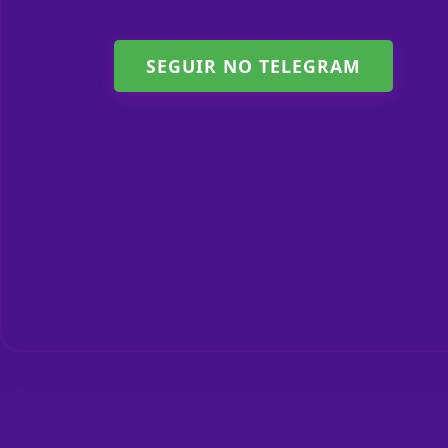
SEGUIR NO TELEGRAM