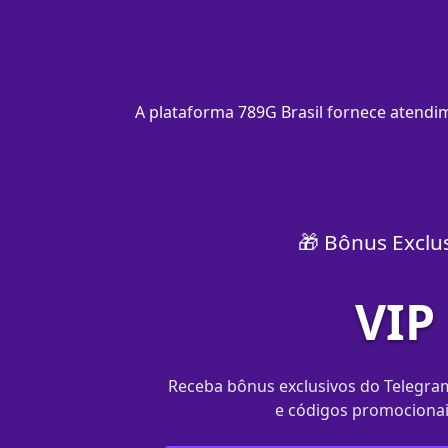
A plataforma 789G Brasil fornece atendi
🎁 Bônus Exclu
VIP
Receba bônus exclusivos do Telegra
e códigos promocionai