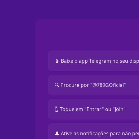
📱 Baixe o app Telegram no seu disp
🔍 Procure por "@789GOficial"
👆 Toque em "Entrar" ou "Join"
🔔 Ative as notificações para não p