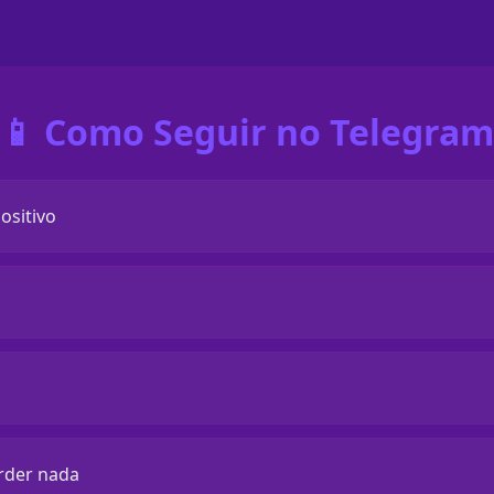
📱 Como Seguir no Telegram
ositivo
erder nada