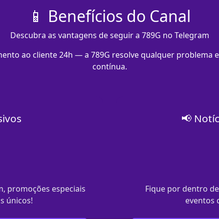
📱 Benefícios do Canal
Descubra as vantagens de seguir a 789G no Telegram
mento ao cliente 24h — a 789G resolve qualquer problema e
contínua.
sivos
📢 Notí
m, promoções especiais
Fique por dentro d
s únicos!
eventos 