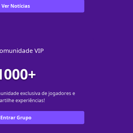
Ver Notícias
Comunidade VIP
1000+
unidade exclusiva de jogadores e
rtilhe experiências!
Entrar Grupo