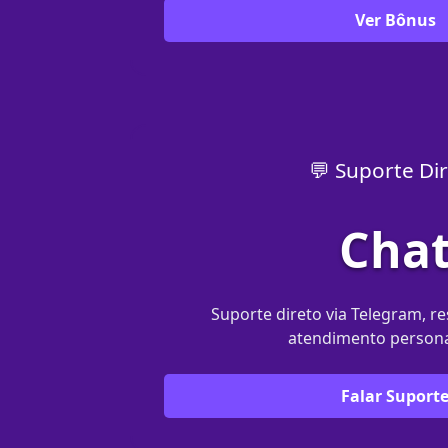
Ver Bônus
💬 Suporte Di
Cha
Suporte direto via Telegram, r
atendimento persona
Falar Suport