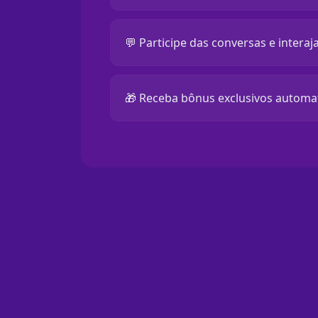
💬 Participe das conversas e interaj
🎁 Receba bônus exclusivos autom