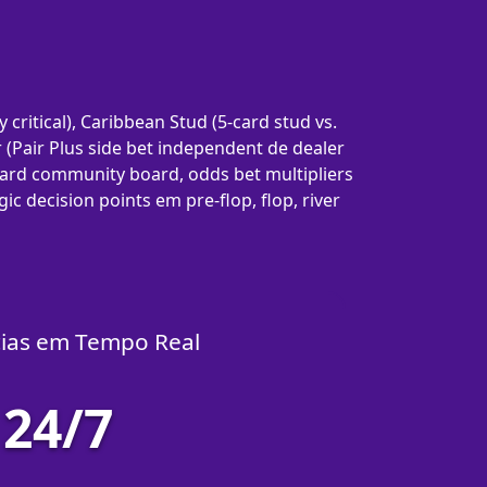
critical), Caribbean Stud (5-card stud vs.
(Pair Plus side bet independent de dealer
card community board, odds bet multipliers
ic decision points em pre-flop, flop, river
cias em Tempo Real
24/7