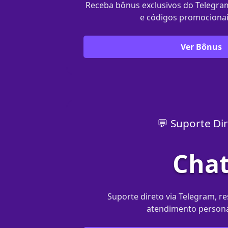
Receba bônus exclusivos do Telegra
e códigos promocionai
Ver Bônus
💬 Suporte Di
Cha
Suporte direto via Telegram, r
atendimento persona