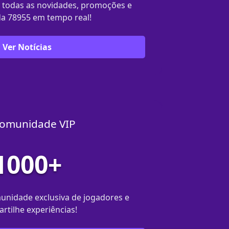
e todas as novidades, promoções e
da 78955 em tempo real!
Ver Notícias
Comunidade VIP
1000+
unidade exclusiva de jogadores e
rtilhe experiências!