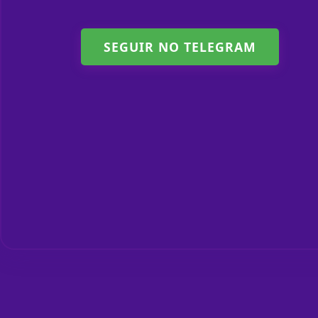
SEGUIR NO TELEGRAM