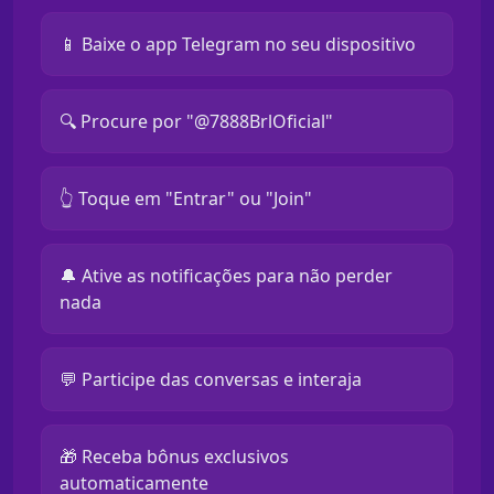
📱 Baixe o app Telegram no seu dispositivo
🔍 Procure por "@7888BrlOficial"
👆 Toque em "Entrar" ou "Join"
🔔 Ative as notificações para não perder
nada
💬 Participe das conversas e interaja
🎁 Receba bônus exclusivos
automaticamente