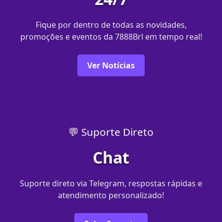
Fique por dentro de todas as novidades,
promoções e eventos da 7888Brl em tempo real!
Ver Notícias
💬 Suporte Direto
Chat
Suporte direto via Telegram, respostas rápidas e
atendimento personalizado!