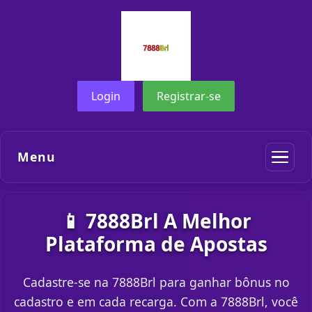
Login
Registrar-se
Menu
📱 7888Brl A Melhor
Plataforma de Apostas
Cadastre-se na 7888Brl para ganhar bônus no
cadastro e em cada recarga. Com a 7888Brl, você