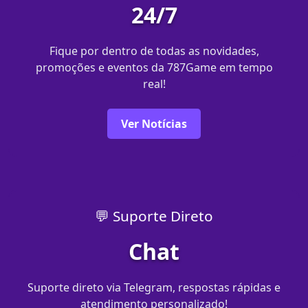
24/7
Fique por dentro de todas as novidades,
promoções e eventos da 787Game em tempo
real!
Ver Notícias
💬 Suporte Direto
Chat
Suporte direto via Telegram, respostas rápidas e
atendimento personalizado!