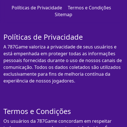
Políticas de Privacidade
Termos e Condições
Sitemap
Políticas de Privacidade
A 787Game valoriza a privacidade de seus usuários e
está empenhada em proteger todas as informações
pessoais fornecidas durante o uso de nossos canais de
comunicação. Todos os dados coletados são utilizados
exclusivamente para fins de melhoria contínua da
experiência de nossos jogadores.
Termos e Condições
Os usuários da 787Game concordam em respeitar