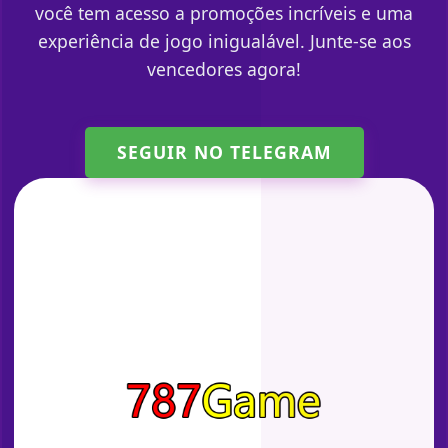
você tem acesso a promoções incríveis e uma
experiência de jogo inigualável. Junte-se aos
vencedores agora!
SEGUIR NO TELEGRAM