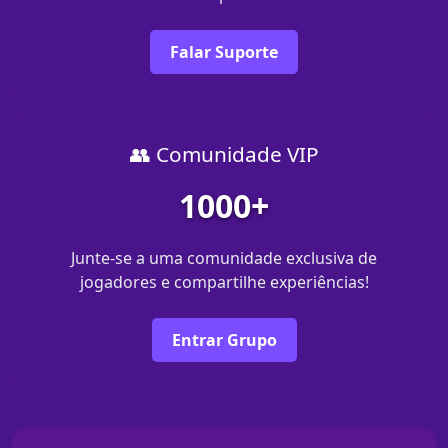
Falar Suporte
👥 Comunidade VIP
1000+
Junte-se a uma comunidade exclusiva de
jogadores e compartilhe experiências!
Entrar Grupo