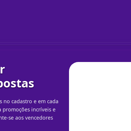
r
postas
s no cadastro e em cada
 promoções incríveis e
unte-se aos vencedores