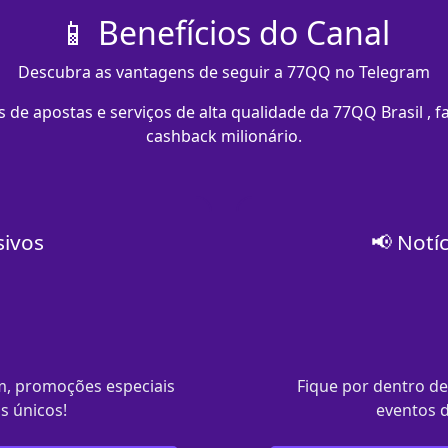
📱 Benefícios do Canal
Descubra as vantagens de seguir a 77QQ no Telegram
e apostas e serviços de alta qualidade da 77QQ Brasil , fa
cashback milionário.
sivos
📢 Notí
m, promoções especiais
Fique por dentro d
s únicos!
eventos 