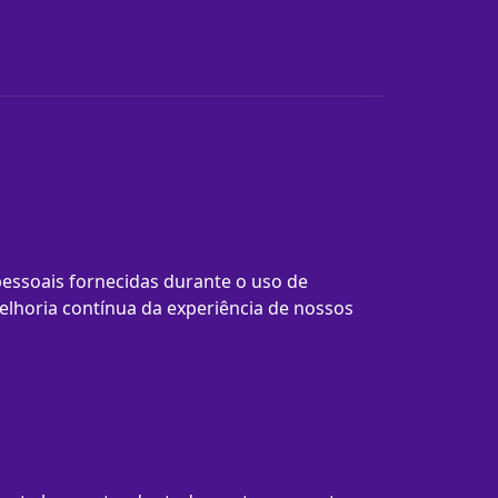
essoais fornecidas durante o uso de
elhoria contínua da experiência de nossos