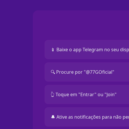
📱 Baixe o app Telegram no seu disp
🔍 Procure por "@77GOficial"
👆 Toque em "Entrar" ou "Join"
🔔 Ative as notificações para não p