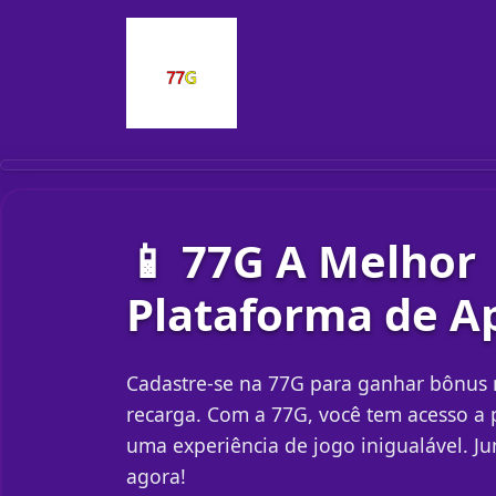
📱 77G A Melhor
Plataforma de A
Cadastre-se na 77G para ganhar bônus 
recarga. Com a 77G, você tem acesso a 
uma experiência de jogo inigualável. J
agora!