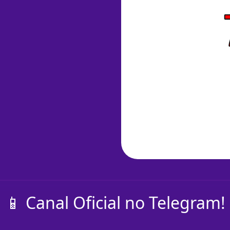
📱 Canal Oficial no Telegram!