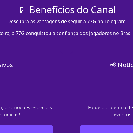
📱 Benefícios do Canal
Descubra as vantagens de seguir a 77G no Telegram
eira, a 77G conquistou a confiança dos jogadores no Brasil
sivos
📢 Notí
m, promoções especiais
Fique por dentro d
s únicos!
eventos