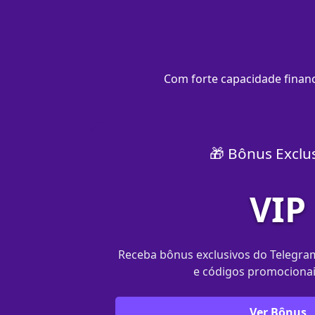
Com forte capacidade financ
🎁 Bônus Exclu
VIP
Receba bônus exclusivos do Telegra
e códigos promocionai
Ver Bônus