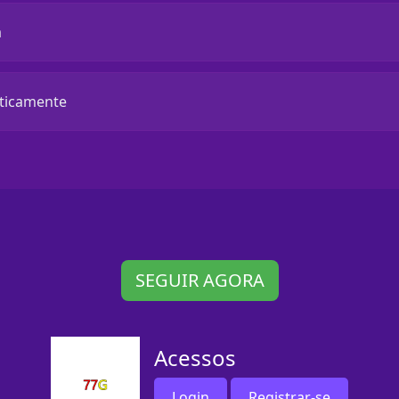
a
aticamente
SEGUIR AGORA
Acessos
Login
Registrar-se