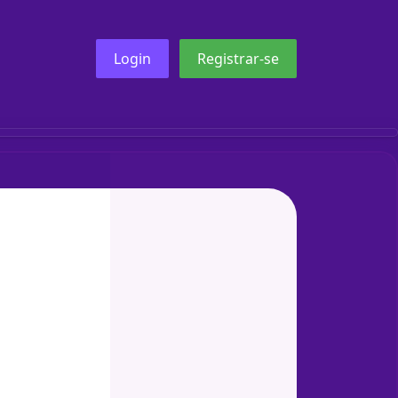
Login
Registrar-se