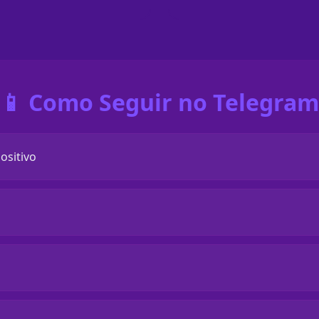
📱 Como Seguir no Telegram
ositivo