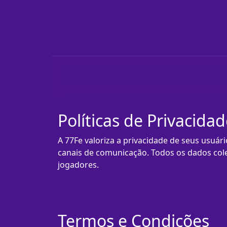
Políticas de Privacida
A 77Fe valoriza a privacidade de seus usuá
canais de comunicação. Todos os dados cole
jogadores.
Termos e Condições