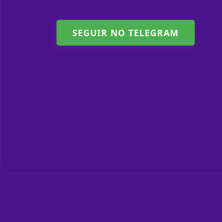
SEGUIR NO TELEGRAM