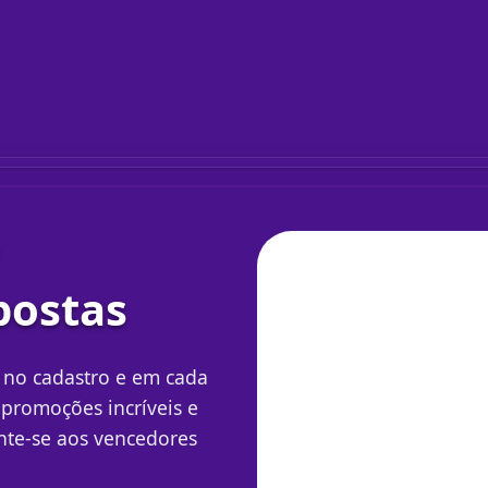
postas
 no cadastro e em cada
 promoções incríveis e
unte-se aos vencedores