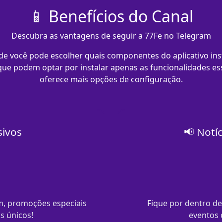
📱 Benefícios do Canal
Descubra as vantagens de seguir a 77Fe no Telegram
e você pode escolher quais componentes do aplicativo insta
que podem optar por instalar apenas as funcionalidades e
oferece mais opções de configuração.
sivos
📢 Notí
m, promoções especiais
Fique por dentro d
s únicos!
eventos 