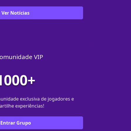
Ver Notícias
Comunidade VIP
1000+
unidade exclusiva de jogadores e
rtilhe experiências!
Entrar Grupo