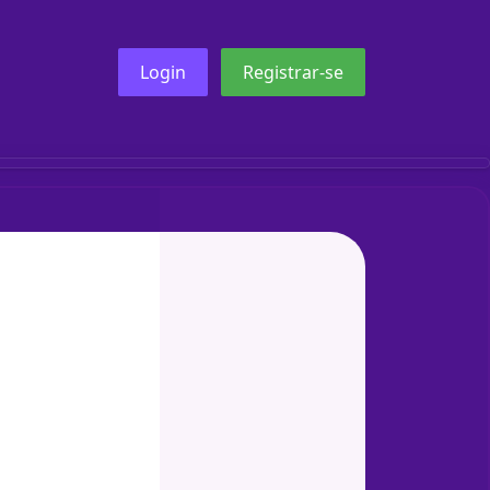
Login
Registrar-se