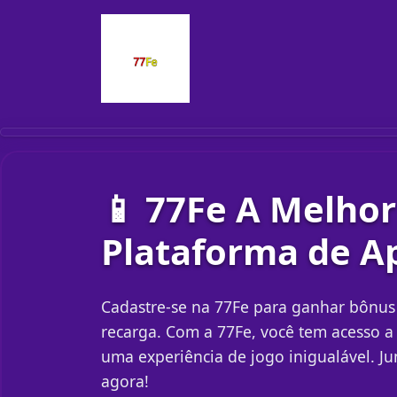
📱 77Fe A Melhor
Plataforma de A
Cadastre-se na 77Fe para ganhar bônus
recarga. Com a 77Fe, você tem acesso a
uma experiência de jogo inigualável. J
agora!