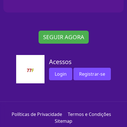
SEGUIR AGORA
Acessos
Login
Registrar-se
Políticas de Privacidade
Termos e Condições
Sitemap