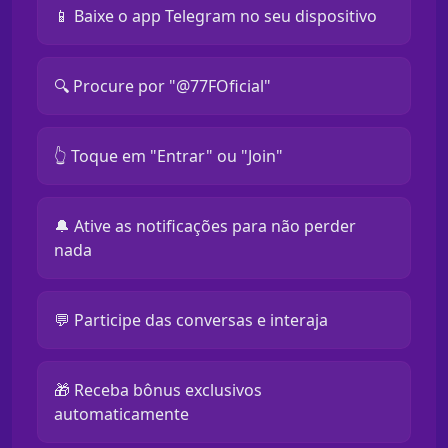
📱 Baixe o app Telegram no seu dispositivo
🔍 Procure por "@77FOficial"
👆 Toque em "Entrar" ou "Join"
🔔 Ative as notificações para não perder
nada
💬 Participe das conversas e interaja
🎁 Receba bônus exclusivos
automaticamente