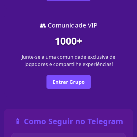
👥 Comunidade VIP
1000+
Junte-se a uma comunidade exclusiva de
jogadores e compartilhe experiências!
Entrar Grupo
📱 Como Seguir no Telegram