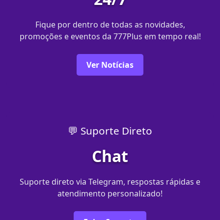
Fique por dentro de todas as novidades,
promoções e eventos da 777Plus em tempo real!
Ver Notícias
💬 Suporte Direto
Chat
Suporte direto via Telegram, respostas rápidas e
atendimento personalizado!