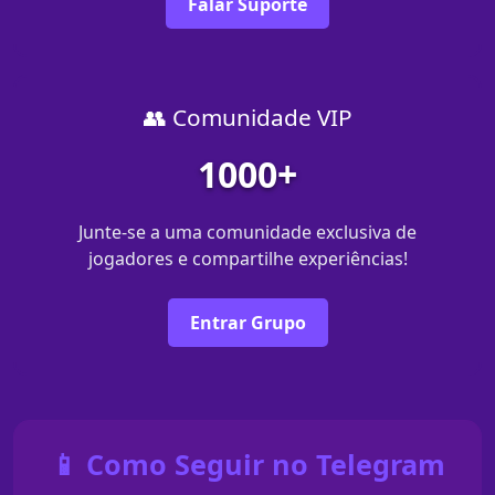
Falar Suporte
👥 Comunidade VIP
1000+
Junte-se a uma comunidade exclusiva de
jogadores e compartilhe experiências!
Entrar Grupo
📱 Como Seguir no Telegram