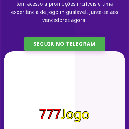
tem acesso a promoções incríveis e uma
experiência de jogo inigualável. Junte-se aos
vencedores agora!
SEGUIR NO TELEGRAM