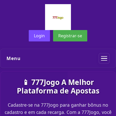
Login
Registrar-se
Menu
📱 777Jogo A Melhor
Plataforma de Apostas
Cadastre-se na 777Jogo para ganhar bônus no
cadastro e em cada recarga. Com a 777Jogo, você