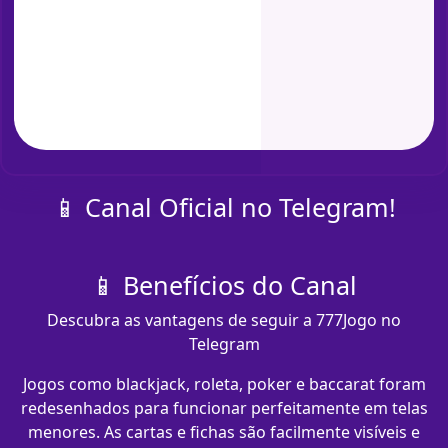
📱 Canal Oficial no Telegram!
📱 Benefícios do Canal
Descubra as vantagens de seguir a 777Jogo no
Telegram
Jogos como blackjack, roleta, poker e baccarat foram
redesenhados para funcionar perfeitamente em telas
menores. As cartas e fichas são facilmente visíveis e