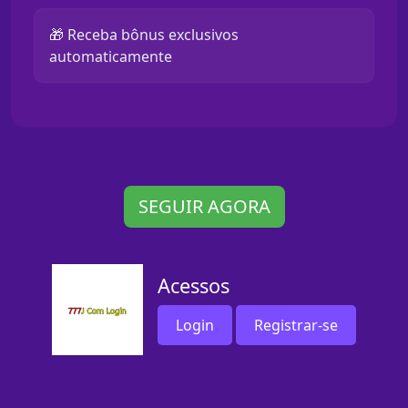
🎁 Receba bônus exclusivos
automaticamente
SEGUIR AGORA
Acessos
Login
Registrar-se