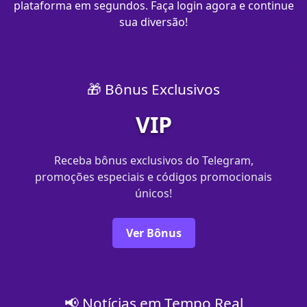
plataforma em segundos. Faça login agora e continue
sua diversão!
🎁 Bônus Exclusivos
VIP
Receba bônus exclusivos do Telegram,
promoções especiais e códigos promocionais
únicos!
Ver Bônus
📢 Notícias em Tempo Real