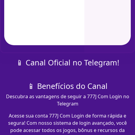
📱 Canal Oficial no Telegram!
📱 Benefícios do Canal
Descubra as vantagens de seguir a 777J Com Login no
Telegram
Acesse sua conta 777J Com Login de forma rápida e
segura! Com nosso sistema de login avançado, você
pode acessar todos os jogos, bônus e recursos da