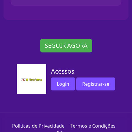
SEGUIR AGORA
Acessos
Login
Registrar-se
Políticas de Privacidade
Termos e Condições