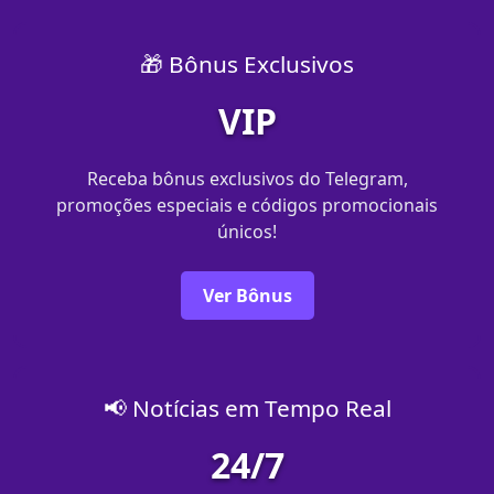
🎁 Bônus Exclusivos
VIP
Receba bônus exclusivos do Telegram,
promoções especiais e códigos promocionais
únicos!
Ver Bônus
📢 Notícias em Tempo Real
24/7