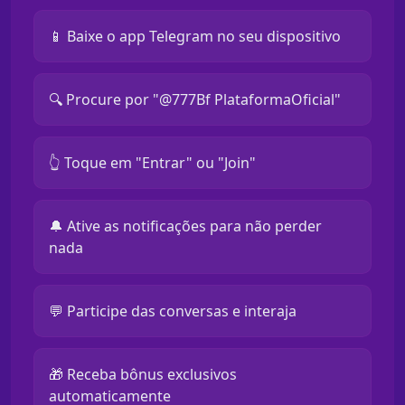
📱 Baixe o app Telegram no seu dispositivo
🔍 Procure por "@777Bf PlataformaOficial"
👆 Toque em "Entrar" ou "Join"
🔔 Ative as notificações para não perder
nada
💬 Participe das conversas e interaja
🎁 Receba bônus exclusivos
automaticamente