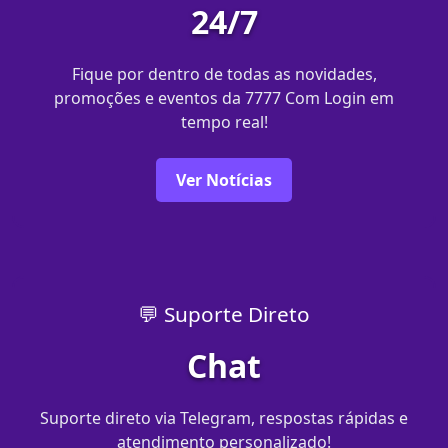
24/7
Fique por dentro de todas as novidades,
promoções e eventos da 7777 Com Login em
tempo real!
Ver Notícias
💬 Suporte Direto
Chat
Suporte direto via Telegram, respostas rápidas e
atendimento personalizado!