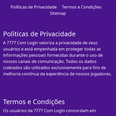
Políticas de Privacidade
Termos e Condições
Sitemap
Políticas de Privacidade
A 7777 Com Login valoriza a privacidade de seus
usuários e está empenhada em proteger todas as
informações pessoais fornecidas durante o uso de
nossos canais de comunicação. Todos os dados
coletados são utilizados exclusivamente para fins de
melhoria contínua da experiência de nossos jogadores.
Termos e Condições
Os usuários da 7777 Com Login concordam em