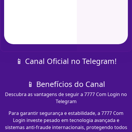
📱 Canal Oficial no Telegram!
📱 Benefícios do Canal
Descubra as vantagens de seguir a 7777 Com Login no
Telegram
Para garantir segurança e estabilidade, a 7777 Com
Login investe pesado em tecnologia avançada e
sistemas anti-fraude internacionais, protegendo todos