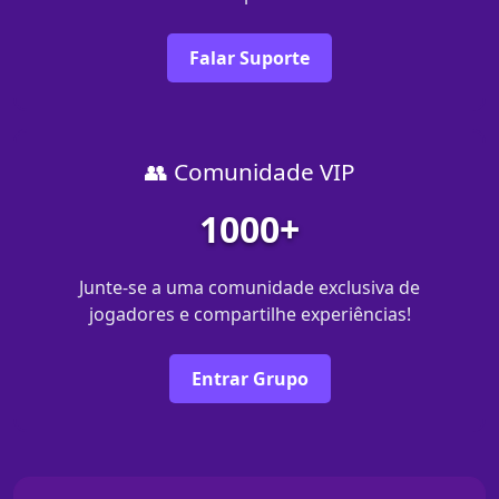
Falar Suporte
👥 Comunidade VIP
1000+
Junte-se a uma comunidade exclusiva de
jogadores e compartilhe experiências!
Entrar Grupo