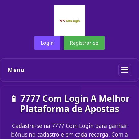
Login
Registrar-se
Menu
📱 7777 Com Login A Melhor
Plataforma de Apostas
Cadastre-se na 7777 Com Login para ganhar
bônus no cadastro e em cada recarga. Com a