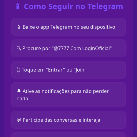
📱 Como Seguir no Telegram
📱 Baixe o app Telegram no seu dispositivo
🔍 Procure por "@7777 Com LoginOficial"
👆 Toque em "Entrar" ou "Join"
🔔 Ative as notificações para não perder
nada
💬 Participe das conversas e interaja