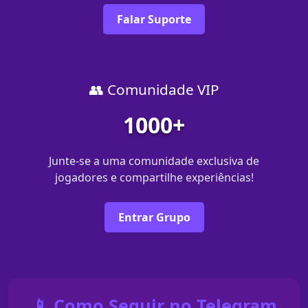
Falar Suporte
👥 Comunidade VIP
1000+
Junte-se a uma comunidade exclusiva de
jogadores e compartilhe experiências!
Entrar Grupo
📱 Como Seguir no Telegram