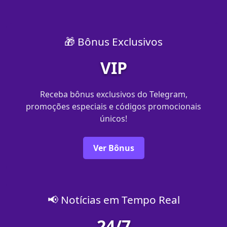
🎁 Bônus Exclusivos
VIP
Receba bônus exclusivos do Telegram,
promoções especiais e códigos promocionais
únicos!
Ver Bônus
📢 Notícias em Tempo Real
24/7