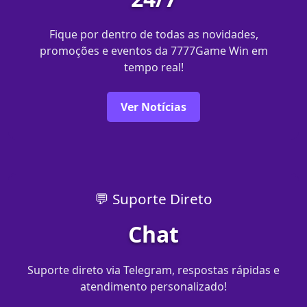
Fique por dentro de todas as novidades,
promoções e eventos da 7777Game Win em
tempo real!
Ver Notícias
💬 Suporte Direto
Chat
Suporte direto via Telegram, respostas rápidas e
atendimento personalizado!