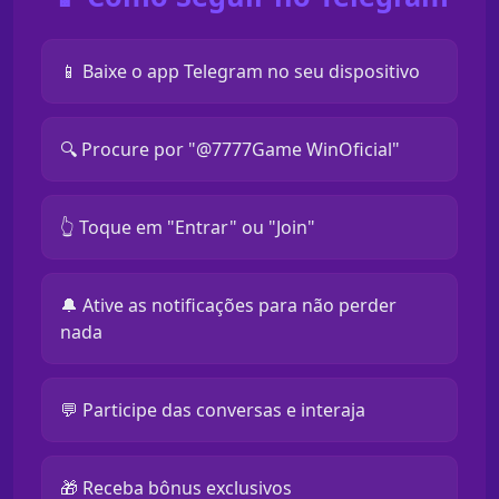
📱 Baixe o app Telegram no seu dispositivo
🔍 Procure por "@7777Game WinOficial"
👆 Toque em "Entrar" ou "Join"
🔔 Ative as notificações para não perder
nada
💬 Participe das conversas e interaja
🎁 Receba bônus exclusivos