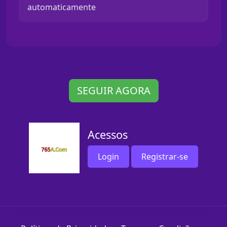
automaticamente
SEGUIR AGORA
Acessos
Login
Registrar-se