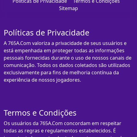
Políticas de Privacidade
Termos e Condições
Sitemap
Políticas de Privacidade
A 765A.Com valoriza a privacidade de seus usuários e
está empenhada em proteger todas as informações
pessoais fornecidas durante o uso de nossos canais de
comunicação. Todos os dados coletados são utilizados
exclusivamente para fins de melhoria contínua da
experiência de nossos jogadores.
Termos e Condições
Os usuários da 765A.Com concordam em respeitar
todas as regras e regulamentos estabelecidos. É