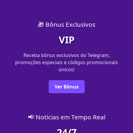
🎁 Bônus Exclusivos
VIP
Receba bônus exclusivos do Telegram,
promoções especiais e códigos promocionais
únicos!
Ver Bônus
📢 Notícias em Tempo Real
24/7