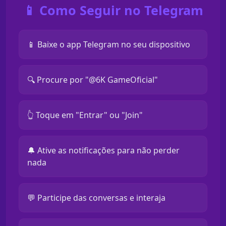
📱 Como Seguir no Telegram
📱 Baixe o app Telegram no seu dispositivo
🔍 Procure por "@6K GameOficial"
👆 Toque em "Entrar" ou "Join"
🔔 Ative as notificações para não perder
nada
💬 Participe das conversas e interaja