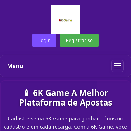
Login
Registrar-se
Menu
📱 6K Game A Melhor
Plataforma de Apostas
Cadastre-se na 6K Game para ganhar bônus no
cadastro e em cada recarga. Com a 6K Game, você