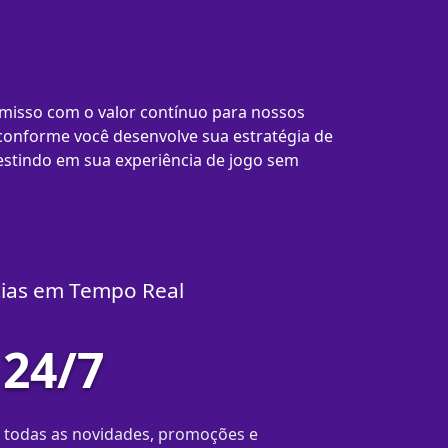
isso com o valor contínuo para nossos
 conforme você desenvolve sua estratégia de
vestindo em sua experiência de jogo sem
cias em Tempo Real
24/7
e todas as novidades, promoções e