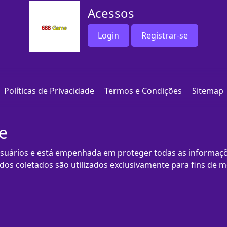
Acessos
Login
Registrar-se
Políticas de Privacidade
Termos e Condições
Sitemap
de
 usuários e está empenhada em proteger todas as informaçõ
os coletados são utilizados exclusivamente para fins de m