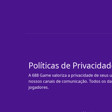
Políticas de Privacida
A 688 Game valoriza a privacidade de seus
nossos canais de comunicação. Todos os dad
jogadores.