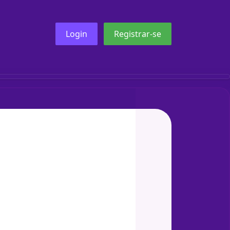
Login
Registrar-se