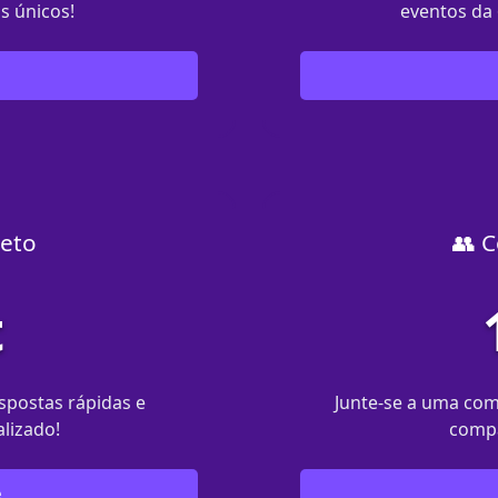
s únicos!
eventos da
reto
👥 
t
espostas rápidas e
Junte-se a uma com
lizado!
compa
e