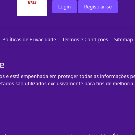
Login
Registrar-se
Políticas de Privacidade
Termos e Condições
Sitemap
de
rios e está empenhada em proteger todas as informações p
tados são utilizados exclusivamente para fins de melhoria