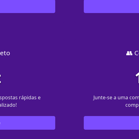
reto
👥 
t
espostas rápidas e
Junte-se a uma com
lizado!
compa
e