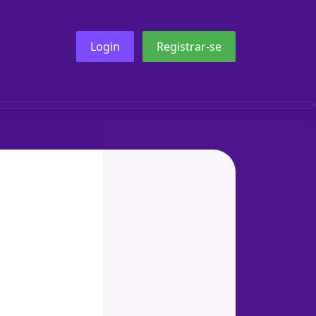
Login
Registrar-se