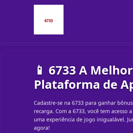
📱 6733 A Melhor
Plataforma de A
Cadastre-se na 6733 para ganhar bônus
recarga. Com a 6733, você tem acesso a
uma experiência de jogo inigualável. J
agora!