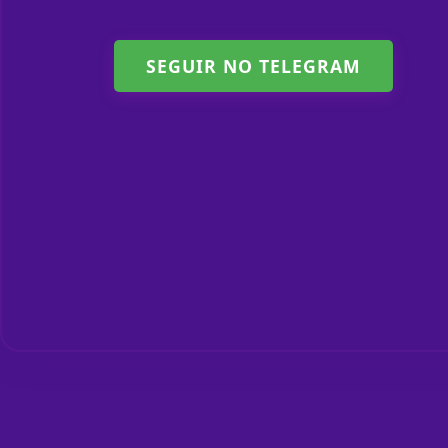
SEGUIR NO TELEGRAM