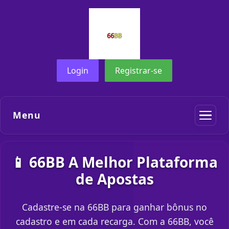
Login
Registrar-se
Menu
📱 66BB A Melhor Plataforma
de Apostas
Cadastre-se na 66BB para ganhar bônus no
cadastro e em cada recarga. Com a 66BB, você