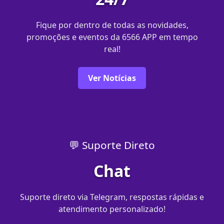
Fique por dentro de todas as novidades,
promoções e eventos da 6566 APP em tempo
real!
Ver Notícias
💬 Suporte Direto
Chat
Suporte direto via Telegram, respostas rápidas e
atendimento personalizado!