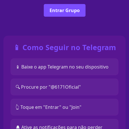
Entrar Grupo
📱 Como Seguir no Telegram
📱 Baixe o app Telegram no seu dispositivo
🔍 Procure por "@6171Oficial"
👆 Toque em "Entrar" ou "Join"
🔔 Ative as notificações para não perder