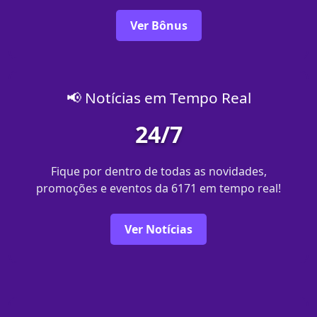
Ver Bônus
📢 Notícias em Tempo Real
24/7
Fique por dentro de todas as novidades,
promoções e eventos da 6171 em tempo real!
Ver Notícias