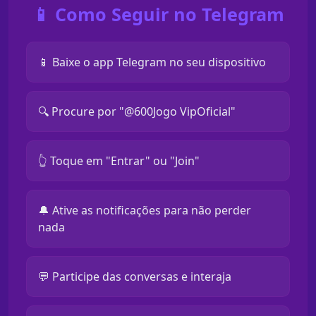
📱 Como Seguir no Telegram
📱 Baixe o app Telegram no seu dispositivo
🔍 Procure por "@600Jogo VipOficial"
👆 Toque em "Entrar" ou "Join"
🔔 Ative as notificações para não perder
nada
💬 Participe das conversas e interaja