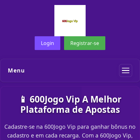
Login
Registrar-se
Menu
📱 600Jogo Vip A Melhor
Plataforma de Apostas
Cadastre-se na 600Jogo Vip para ganhar bônus no
cadastro e em cada recarga. Com a 600Jogo Vip,