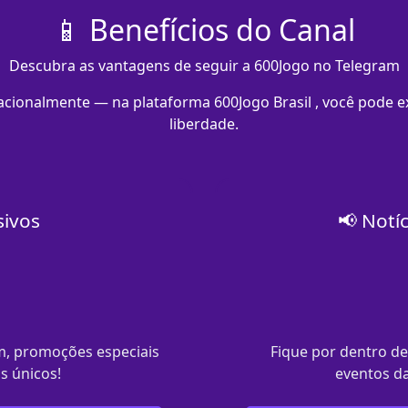
📱 Benefícios do Canal
Descubra as vantagens de seguir a 600Jogo no Telegram
cionalmente — na plataforma 600Jogo Brasil , você pode e
liberdade.
sivos
📢 Notí
m, promoções especiais
Fique por dentro d
s únicos!
eventos d