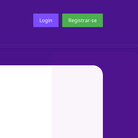
Login
Registrar-se