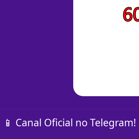
📱 Canal Oficial no Telegram!