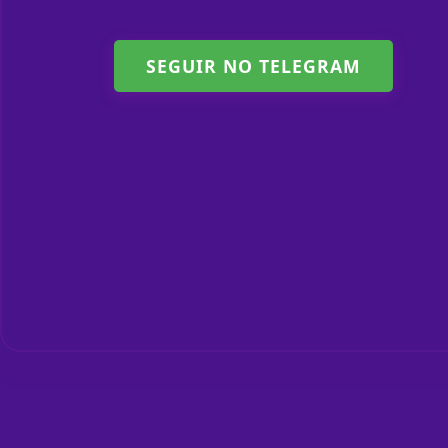
SEGUIR NO TELEGRAM