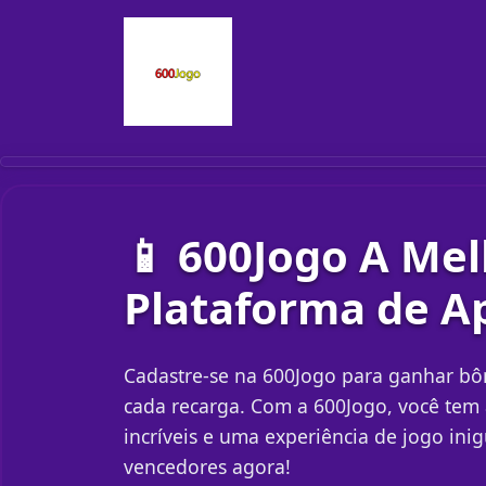
📱 600Jogo A Me
Plataforma de A
Cadastre-se na 600Jogo para ganhar bô
cada recarga. Com a 600Jogo, você tem
incríveis e uma experiência de jogo inig
vencedores agora!