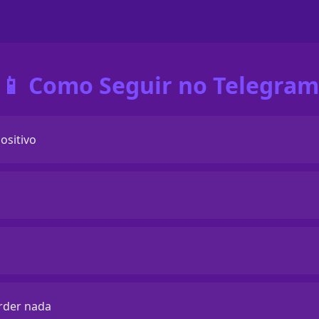
📱 Como Seguir no Telegram
ositivo
erder nada