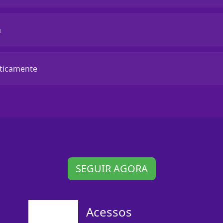
a
aticamente
SEGUIR AGORA
Acessos