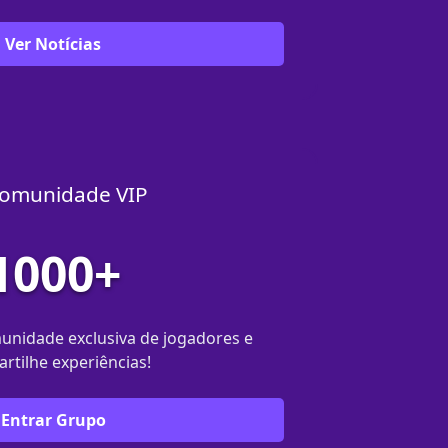
Ver Notícias
Comunidade VIP
1000+
unidade exclusiva de jogadores e
rtilhe experiências!
Entrar Grupo