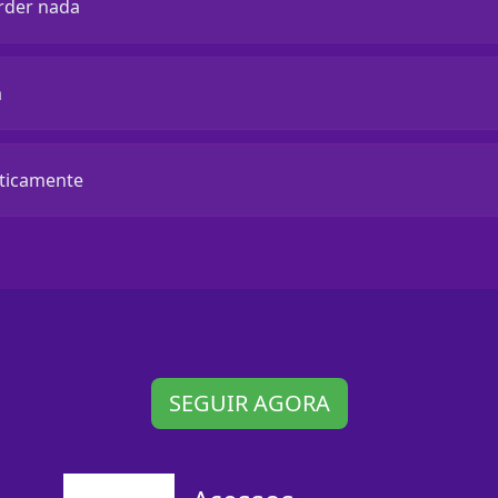
erder nada
a
aticamente
SEGUIR AGORA