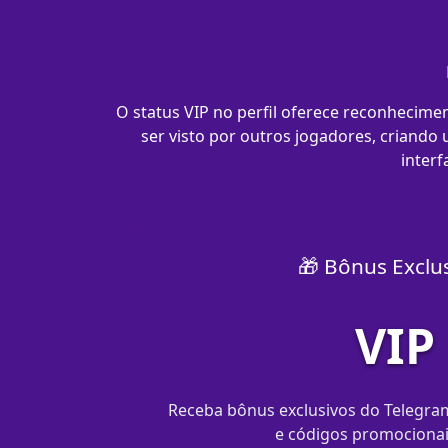
O status VIP no perfil oferece reconhecimen
ser visto por outros jogadores, criando
interf
🎁 Bônus Exclu
VIP
Receba bônus exclusivos do Telegra
e códigos promocionai