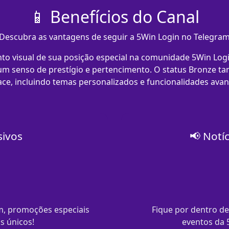
📱 Benefícios do Canal
Descubra as vantagens de seguir a 5Win Login no Telegra
to visual de sua posição especial na comunidade 5Win Login
 um senso de prestígio e pertencimento. O status Bronze 
ace, incluindo temas personalizados e funcionalidades ava
sivos
📢 Notí
m, promoções especiais
Fique por dentro d
s únicos!
eventos da 