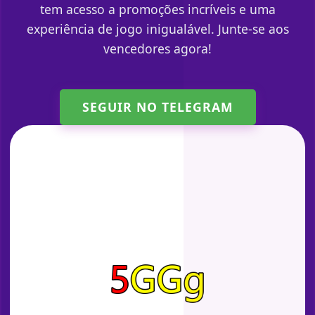
tem acesso a promoções incríveis e uma
experiência de jogo inigualável. Junte-se aos
vencedores agora!
SEGUIR NO TELEGRAM