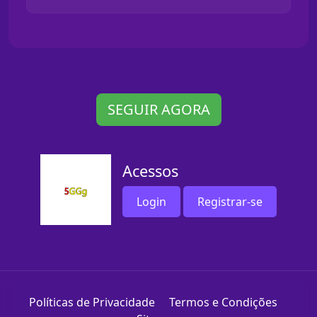
SEGUIR AGORA
Acessos
Login
Registrar-se
Políticas de Privacidade
Termos e Condições