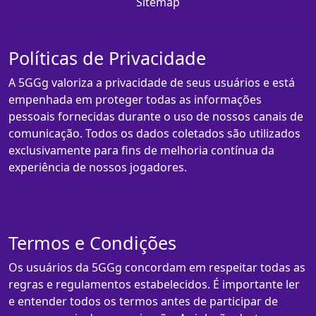
Sitemap
Políticas de Privacidade
A 5GGg valoriza a privacidade de seus usuários e está
empenhada em proteger todas as informações
pessoais fornecidas durante o uso de nossos canais de
comunicação. Todos os dados coletados são utilizados
exclusivamente para fins de melhoria contínua da
experiência de nossos jogadores.
Termos e Condições
Os usuários da 5GGg concordam em respeitar todas as
regras e regulamentos estabelecidos. É importante ler
e entender todos os termos antes de participar de