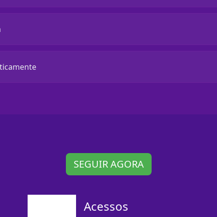
a
aticamente
SEGUIR AGORA
Acessos