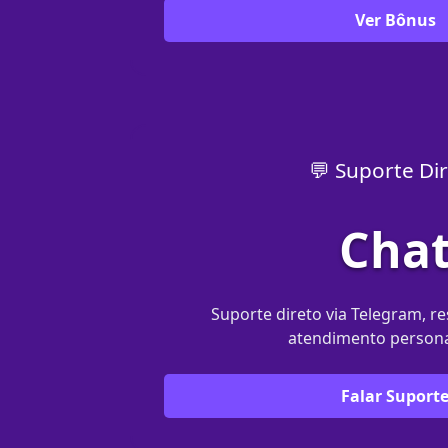
Ver Bônus
💬 Suporte Di
Cha
Suporte direto via Telegram, r
atendimento persona
Falar Suport