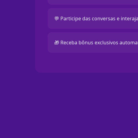
💬 Participe das conversas e interaj
🎁 Receba bônus exclusivos autom