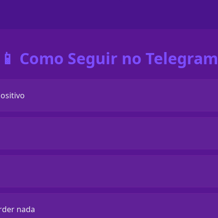
📱 Como Seguir no Telegram
ositivo
erder nada