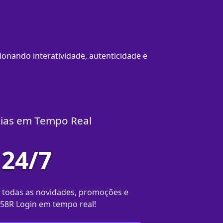
onando interatividade, autenticidade e
cias em Tempo Real
24/7
e todas as novidades, promoções e
 58R Login em tempo real!