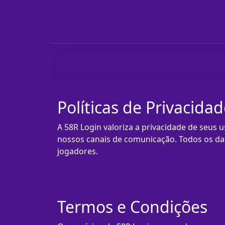
Políticas de Privacida
A 58R Login valoriza a privacidade de seus
nossos canais de comunicação. Todos os dad
jogadores.
Termos e Condições