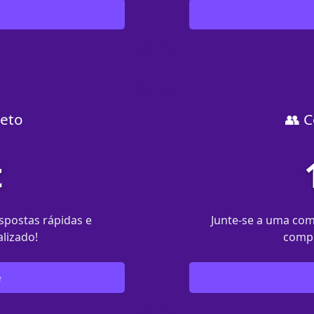
reto
👥 
t
espostas rápidas e
Junte-se a uma com
lizado!
compa
e