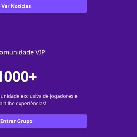
Ver Notícias
Comunidade VIP
1000+
unidade exclusiva de jogadores e
rtilhe experiências!
Entrar Grupo