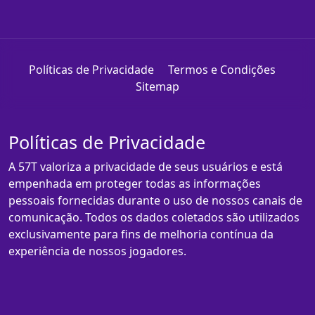
Políticas de Privacidade
Termos e Condições
Sitemap
Políticas de Privacidade
A 57T valoriza a privacidade de seus usuários e está
empenhada em proteger todas as informações
pessoais fornecidas durante o uso de nossos canais de
comunicação. Todos os dados coletados são utilizados
exclusivamente para fins de melhoria contínua da
experiência de nossos jogadores.