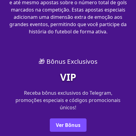
e até mesmo apostas sobre o número total de gols
marcados na competição. Estas apostas especiais
adicionam uma dimensão extra de emoção aos
grandes eventos, permitindo que você participe da
história do futebol de forma ativa.
🎁 Bônus Exclusivos
VIP
Receba bônus exclusivos do Telegram,
promoções especiais e códigos promocionais
únicos!
Ver Bônus