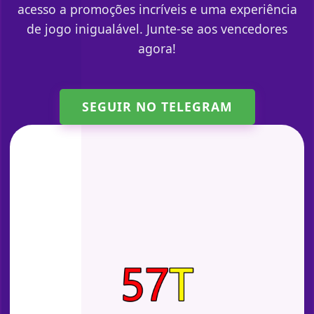
acesso a promoções incríveis e uma experiência
de jogo inigualável. Junte-se aos vencedores
agora!
SEGUIR NO TELEGRAM