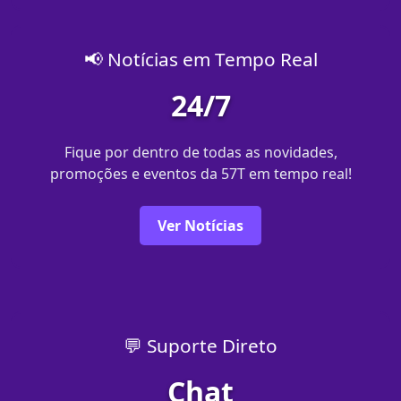
📢 Notícias em Tempo Real
24/7
Fique por dentro de todas as novidades,
promoções e eventos da 57T em tempo real!
Ver Notícias
💬 Suporte Direto
Chat