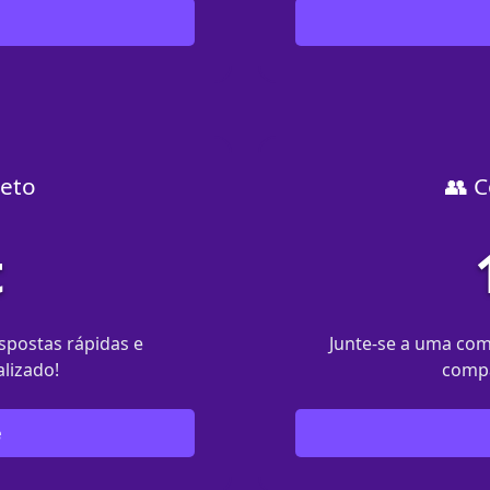
reto
👥 
t
espostas rápidas e
Junte-se a uma com
lizado!
compa
e