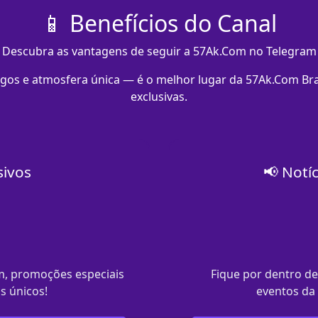
📱 Benefícios do Canal
Descubra as vantagens de seguir a 57Ak.Com no Telegram
gos e atmosfera única — é o melhor lugar da 57Ak.Com Bras
exclusivas.
sivos
📢 Notí
m, promoções especiais
Fique por dentro d
s únicos!
eventos da