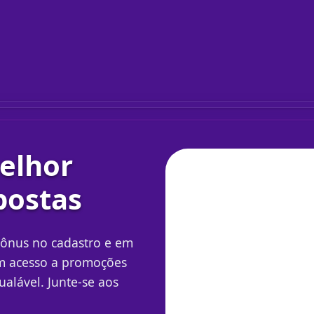
elhor
postas
bônus no cadastro e em
em acesso a promoções
ualável. Junte-se aos