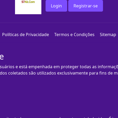
Login
Registrar-se
Políticas de Privacidade
Termos e Condições
Sitemap
de
 usuários e está empenhada em proteger todas as informaçõ
os coletados são utilizados exclusivamente para fins de m