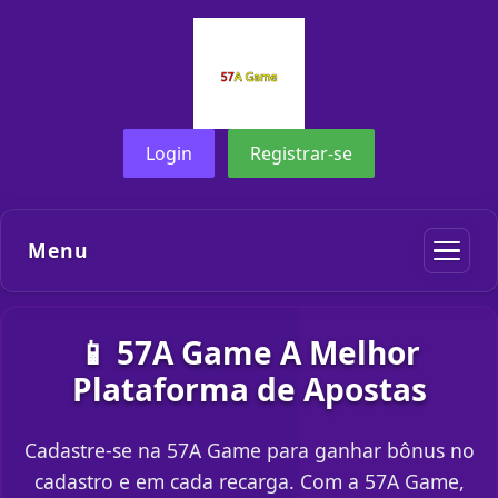
Login
Registrar-se
Menu
📱 57A Game A Melhor
Plataforma de Apostas
Cadastre-se na 57A Game para ganhar bônus no
cadastro e em cada recarga. Com a 57A Game,