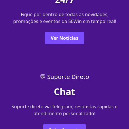
Fique por dentro de todas as novidades,
promoções e eventos da 56Win em tempo real!
Ver Notícias
💬 Suporte Direto
Chat
Suporte direto via Telegram, respostas rápidas e
atendimento personalizado!