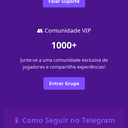
Falar Suporte
👥 Comunidade VIP
1000+
Junte-se a uma comunidade exclusiva de
jogadores e compartilhe experiências!
Entrar Grupo
📱 Como Seguir no Telegram