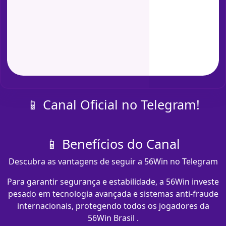
📱 Canal Oficial no Telegram!
📱 Benefícios do Canal
Descubra as vantagens de seguir a 56Win no Telegram
Para garantir segurança e estabilidade, a 56Win investe
pesado em tecnologia avançada e sistemas anti-fraude
internacionais, protegendo todos os jogadores da
56Win Brasil .