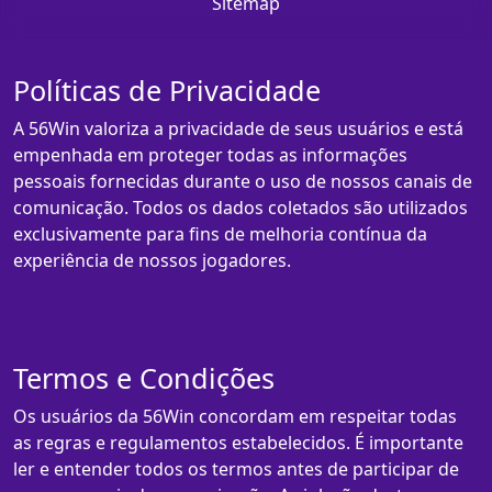
Sitemap
Políticas de Privacidade
A 56Win valoriza a privacidade de seus usuários e está
empenhada em proteger todas as informações
pessoais fornecidas durante o uso de nossos canais de
comunicação. Todos os dados coletados são utilizados
exclusivamente para fins de melhoria contínua da
experiência de nossos jogadores.
Termos e Condições
Os usuários da 56Win concordam em respeitar todas
as regras e regulamentos estabelecidos. É importante
ler e entender todos os termos antes de participar de